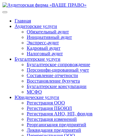
Главная
Аудиторские услуги
Обязательный аудит
Инициативный аудит
Экспресс-аудит
Кадровый аудит
Налоговый аудит
Бухгалтерские услуги
Бухгалтерское сопровождение
Персонифи-цированный учет
Составление отчетности
Восстановление бухучета
Бухгалтерские консультации
МСФО
Юридические услуги
Регистрация ООО
Регистрация ПБОЮЛ
Регистрация АНО, НП, фондов
Регистрация изменений
Реорганизация предприятий
Ликвидация предприятий
Перерегистрация ООО