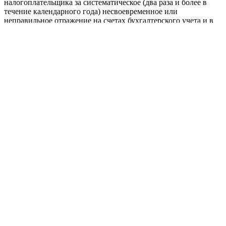
налогоплательщика за систематическое (два раза и более в
течение календарного года) несвоевременное или
неправильное отражение на счетах бухгалтерского учета и в
бухгалтерской отчетности хозяйственных операций,
денежных средств, материальных ценностей, нематериальных
активов и финансовых вложений:
если эти деяния совершены в течение одного
налогового периода - взимается штраф в размере 10 000
руб. (п.1 ст.120 НК РФ);
если эти деяния совершены в течение более одного
налогового периода - взимается штраф в размере 30 000
руб. (п.2 ст.120 НК РФ);
если эти деяния повлекли занижение налоговой базы -
взимается штраф в размере 20% от суммы
неуплаченного налога, но не менее 40 000 руб. (п.3
ст.120 НК РФ).
Кроме того, ст.15.11 КоАП РФ установлена ответственность
для должностных лиц организации в виде штрафа в размере
от 2000 до 3000 руб. за грубое нарушение правил ведения
бухгалтерского учета и представления бухгалтерской
отчетности, под которым понимаются:
искажение сумм начисленных налогов и сборов не